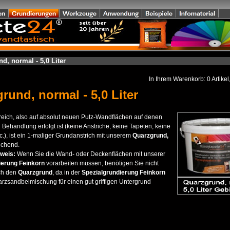
d, normal - 5,0 Liter
In Ihrem Warenkorb:
0
Artikel
rund, normal - 5,0 Liter
eich, also auf absolut neuen Putz-Wandflächen auf denen
 Behandlung erfolgt ist (keine Anstriche, keine Tapeten, keine
c.), ist ein 1-maliger Grundanstrich mit unserem
Quarzgrund,
ichend.
nweis:
Wenn Sie die Wand- oder Deckenflächen mit unserer
ierung Feinkorn
vorarbeiten müssen, benötigen Sie nicht
ch den
Quarzgrund
, da in der
Spezialgrundierung Feinkorn
arzsandbeimischung für einen gut griffigen Untergrund