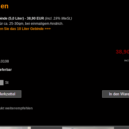
len
inde (5,0 Liter) - 38,90 EUR
(incl. 19% MwSt.)
ür ca. 25-30qm, bei einmaligem Anstrich.
en Sie das 10 Liter Gebinde >>>
38,9
inc
 10108
ieferbar
St
ukt weiterempfehlen