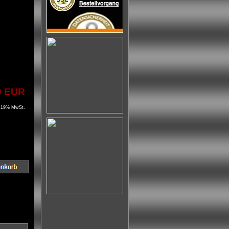
0 EUR
l.19% MwSt.