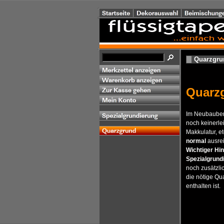
Quarzgrun
Quarzg
Im Neubauber
noch keinerlei
Makkulatur, et
normal
ausre
Wichtiger Hi
Spezialgrund
noch zusätzli
die nötige Qu
enthalten ist.