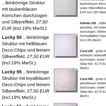
...feinkörnige Struktur
taubenblauen Körnc
mit taubenblauen
sowie Silbereffekt e
EUR
(incl.19% MwSt
Körnchen durchzogen
und Silbereffekt.
27,50
Atlantis 200
...mittl
EUR
(incl.19% MwSt.)
grau/blau, mit schw
durchzogen, Silbere
Perlmutteffekt-Chip
Lucky 50
...feinkörnige
(incl.19% MwSt.)
Struktur mit hellblauen
Deco-Chips und feinem
Coral 200
...grobe S
Silbereffekt.
27,50 EUR
eisblauen Seideneff
durchzogen, sowie 
(incl.19% MwSt.)
Silber fein.
43,70 E
MwSt.)
Lucky 55
...feinkörnige
Struktur mit royalblauen
Coral 400
...grobe S
petrolblauen Seiden
Deco-Chips und feinem
durchzogen, sowie 
Silbereffekt.
27,50 EUR
Silber fein.
43,70 E
MwSt.)
(incl.19% MwSt.)