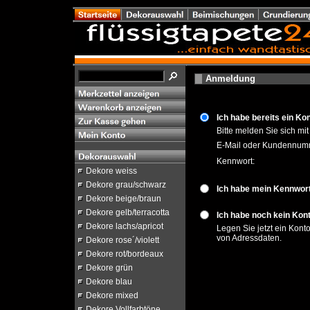
Anmeldung
Ich habe bereits ein Ko
Bitte melden Sie sich mi
E-Mail oder Kundennum
Kennwort:
Dekore weiss
Dekore grau/schwarz
Ich habe mein Kennwor
Dekore beige/braun
Dekore gelb/terracotta
Ich habe noch kein Kont
Dekore lachs/apricot
Legen Sie jetzt ein Kont
von Adressdaten.
Dekore rose´/violett
Dekore rot/bordeaux
Dekore grün
Dekore blau
Dekore mixed
Dekore Vollfarbtöne