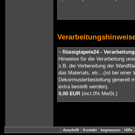
Verarbeitungshinweis
flüssigtapete24 - Verarbeitun
Hinweise für die Verarbeitung unse
z.B. die Vorbereitung der Wandflä
das Materials, etc...(ist bei einer
Dekormusterbestellung generell m
extra bestellt werden).
0,00 EUR
(incl.0% MwSt.)