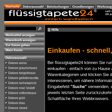
Hilfe
Einkaufen - schnel
Bei flüssigtapete24 können Sie ru
Dekore weiss
einkaufen - einfach von zu Hause
Dekore grau/schwarz
Dekore beige/braun
Warenkategorien und klicken Sie d
Dekore gelb/terracotta
interessieren, um nähere Informat
Dekore lachs/apricot
Eingabefeld
"Suche"
verwenden, u
Dekore rose´/violett
jeweils letzten Seite zurückzukeh
Dekore rot/bordeaux
Schaltfläche Ihres Webbrowsers.
Dekore grün
Dekore blau
Dekore mixed