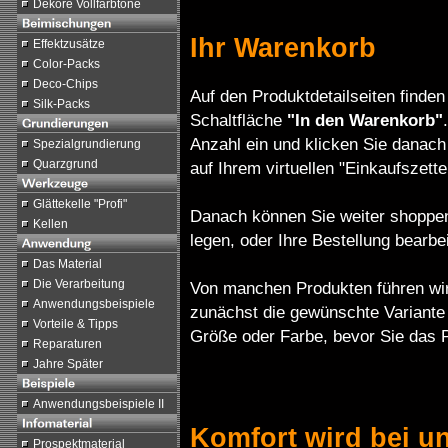
Dekore Vollfarbtöne
Ihr Warenkorb
Effektzusätze
Color-Packs
Deco-Chips
Auf den Produktdetailseiten finden
Silk-Packs
Schaltfläche
"In den Warenkorb"
Anzahl ein und klicken Sie danach
Spezialgrundierung
Quarzgrund
auf Ihrem virtuellen "Einkaufszette
Glättekelle "Profi"
Danach können Sie weiter shoppe
Kellen
legen, oder Ihre Bestellung bearbe
Das Material
Die Verarbeitung
Von manchen Produkten führen wir
Anwendungsbeispiele
zunächst die gewünschte Variante
Vorteile & Tipps
Größe oder Farbe, bevor Sie das 
Reparaturen
Jahre Später
Anwendungsbeispiele II
Komfort wird bei u
Prospektmaterial