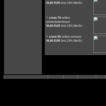
36,90 EUR
(incl.19% MwSt.)
creox 70
vollton
schokoladenbraun
36,90 EUR
(incl.19% MwSt.)
creox 90
vollton schwarz
36,90 EUR
(incl.19% MwSt.)