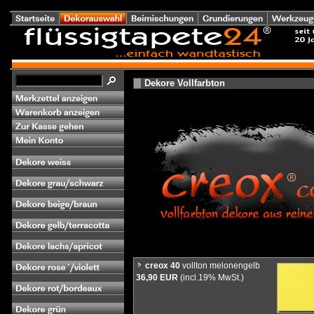
Dekore Vollfarbton
creox 40
vollton melonengelb
36,90 EUR
(incl.19% MwSt.)